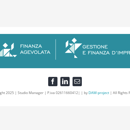
ght 2025 | Studio Manager | P.iva 02611660412| | by
DAM-project
| All Rights