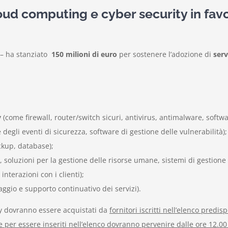
oud computing e cyber security in favo
y – ha stanziato
150 milioni di euro
per sostenere l’adozione di
serv
y
(come firewall, router/switch sicuri, antivirus, antimalware, softwar
 degli eventi di sicurezza, software di gestione delle vulnerabilità);
kup, database);
, soluzioni per la gestione delle risorse umane, sistemi di gestione 
nterazioni con i clienti);
ggio e supporto continuativo dei servizi).
ity dovranno essere acquistati da
fornitori iscritti nell’elenco predi
te per essere inseriti nell’elenco dovranno pervenire dalle ore 12.00