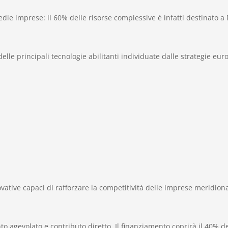
edie imprese: il 60% delle risorse complessive è infatti destinato a
lle principali tecnologie abilitanti individuate dalle strategie euro
nnovative capaci di rafforzare la competitività delle imprese meridi
agevolato e contributo diretto. Il finanziamento coprirà il 40% de