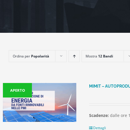
Ordina per
Popolarità
Mostra
12 Bandi
MIMIT – AUTOPRODU
APERTO
Scadenze:
dalle ore 
Dettagli