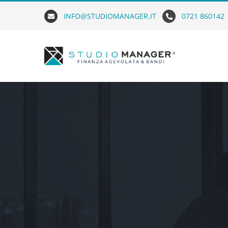
Skip
INFO@STUDIOMANAGER.IT
0721 860142
to
content