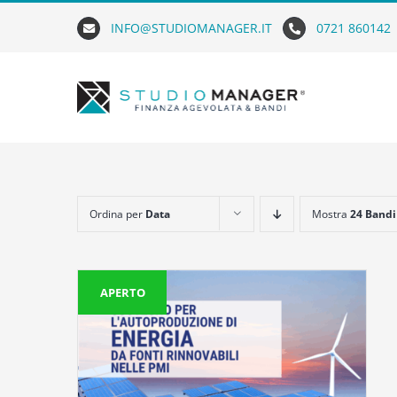
Skip
INFO@STUDIOMANAGER.IT
0721 860142
to
content
Ordina per
Data
Mostra
24 Bandi
APERTO