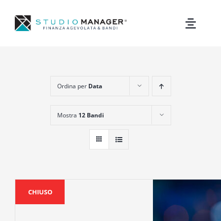
Skip
to
Toggle
content
Naviga
Servizi
News
Ordina per
Data
Mostra
12 Bandi
Bandi
Contatti
CHIUSO