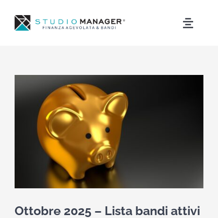
Skip
to
Toggle
content
Naviga
Servizi
News
Bandi
Contatti
Ottobre 2025 – Lista bandi attivi